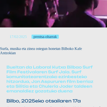
17/02/2025
prentsa-oharrak
Surfa, musika eta zinea ostegun honetan Bilboko Kafe
Antzokian
Bueltan da Laboral Kutxa Bilbao Surf
Film Festivalaren Surf Jaia. Surf
komunitatearentzako ezinbesteko
hitzordua, Jon Aspururen film berriaz
eta Silitia eta Chulería Joder taldeen
emanaldiez gozatuko duena
Bilbo, 2025eko otsailaren 17a