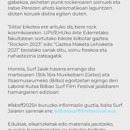
gabekoa, zeinetan punk rockeroaren soinuek eta
Iratxe Perezen ahots karismatikoari laguntzen
dioten koruek distira egiten duten.
‘Silitia’ bikotea ere arituko da, bere rock
kosmikoarekin. UPV/EHUko Arte Ederretako
fakultatean sortutako bikote bilbotar gaztea.
“Rockein 2023” edo “Gaztea Maketa Lehiaketa
2021” bezalako sariak ditu, soinu freskoa eta
nahastezina izateagatik.
Horrela, Surf Jaiak hasiera emango dio
martxoaren 13tik 16ra Muxikebarri (Getxo) eta
Itsasmuseumeko (Bilbo) egoitzetan egingo den
Laboral Kutxa Bilbao Surf Film Festival jaialdiaren
hamargarren edizioari.
#lkbsff2025ri buruzko informazio guztia, baita Surf
Jaiaren sarrerak ere:
bilbaosurffilmfestival.eus
Edukiak, elkarrizketak edo materiala jasotzeko,
gurekin harremanetan jar zaitezke helbide