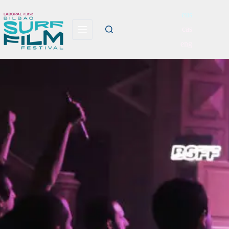
eus
cas
eng