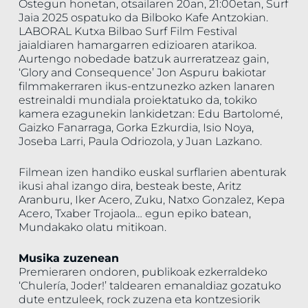
Ostegun honetan, otsailaren 20an, 21:00etan, Surf
Jaia 2025 ospatuko da Bilboko Kafe Antzokian.
LABORAL Kutxa Bilbao Surf Film Festival
jaialdiaren hamargarren edizioaren atarikoa.
Aurtengo nobedade batzuk aurreratzeaz gain,
‘Glory and Consequence’ Jon Aspuru bakiotar
filmmakerraren ikus-entzunezko azken lanaren
estreinaldi mundiala proiektatuko da, tokiko
kamera ezagunekin lankidetzan: Edu Bartolomé,
Gaizko Fanarraga, Gorka Ezkurdia, Isio Noya,
Joseba Larri, Paula Odriozola, y Juan Lazkano.
Filmean izen handiko euskal surflarien abenturak
ikusi ahal izango dira, besteak beste, Aritz
Aranburu, Iker Acero, Zuku, Natxo Gonzalez, Kepa
Acero, Txaber Trojaola… egun epiko batean,
Mundakako olatu mitikoan.
Musika zuzenean
Premieraren ondoren, publikoak ezkerraldeko
‘Chulería, Joder!’ taldearen emanaldiaz gozatuko
dute entzuleek, rock zuzena eta kontzesiorik