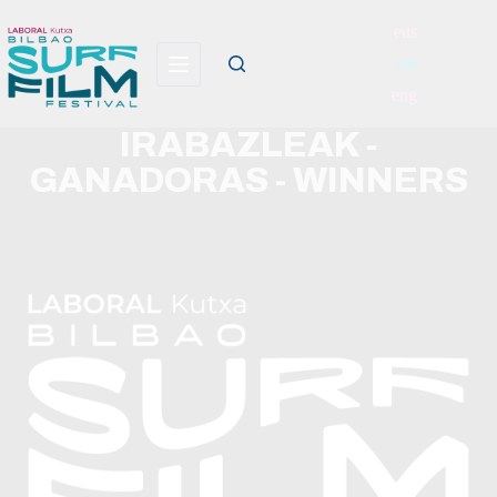
eus
cas
eng
IRABAZLEAK -
GANADORAS - WINNERS