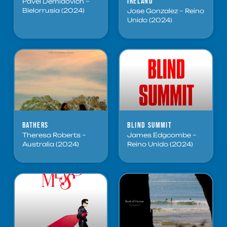
Ireland
Pavel Demidovich –
Bielorrusia (2024)
Jose Gonzalez – Reino
Unido (2024)
Bathers
Blind Summit
Theresa Roberts –
James Edgcombe –
Australia (2024)
Reino Unido (2024)