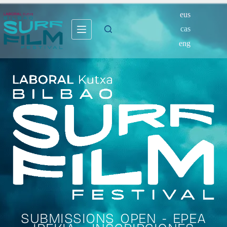
eus
cas
eng
SUBMISSIONS OPEN - EPEA