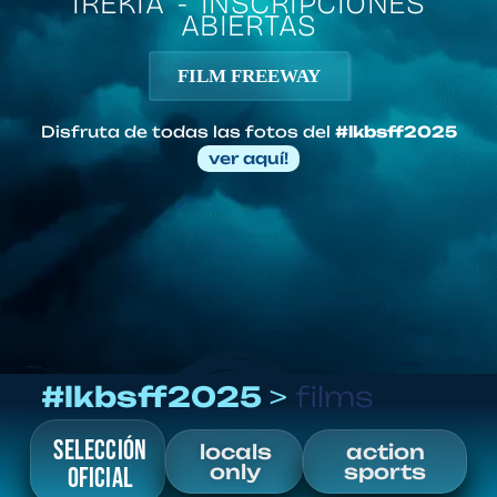
IREKIA - INSCRIPCIONES
ABIERTAS
FILM FREEWAY
Disfruta de todas las fotos del
#lkbsff2025
ver aquí!
#lkbsff2025
>
films
SELECCIÓN
locals
action
only
sports
OFICIAL