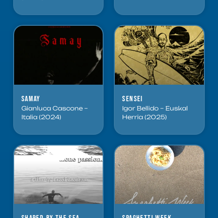
Samay
Sensei
Gianluca Cascone –
Igor Bellido – Euskal
Italia (2024)
Herria (2025)