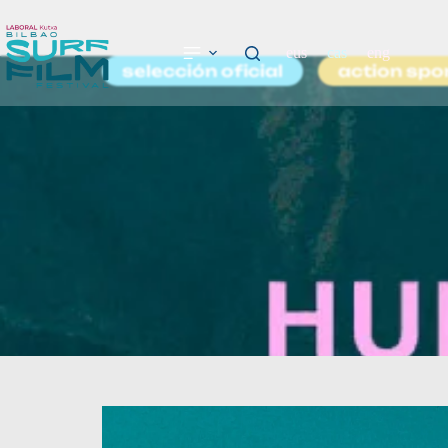
eus
cas
eng
selección oficial
action spo