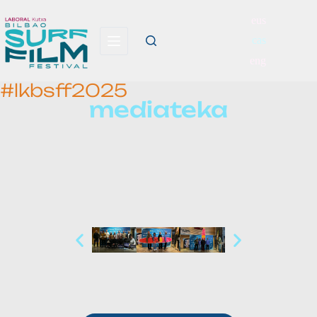
eus
cas
eng
#lkbsff2025
mediateka