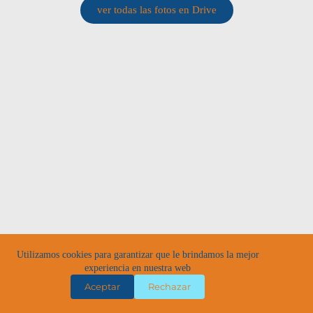
ver todas las fotos en Drive
egokia © 2026
privacidad
Utilizamos cookies para garantizar que le brindamos la mejor
bases
protocolo v.g.
experiencia en nuestra web
ods
huella carbono
une-iso 20121
Aceptar
Rechazar