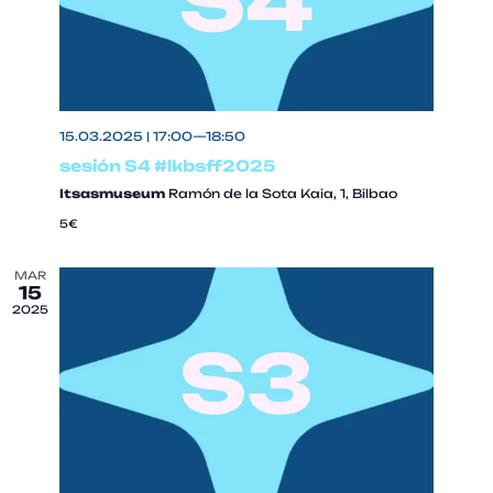
c
k
e
t
s
15.03.2025 | 17:00
—
18:50
sesión S4 #lkbsff2025
Itsasmuseum
Ramón de la Sota Kaia, 1, Bilbao
5€
MAR
15
2025