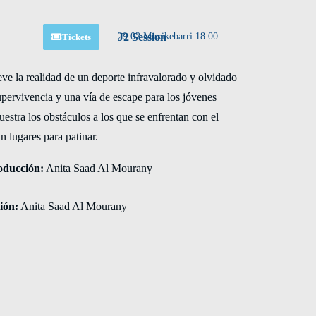
J2 Session
29.02 Muxikebarri 18:00
Tickets
ve la realidad de un deporte infravalorado y olvidado
pervivencia y una vía de escape para los jóvenes
uestra los obstáculos a los que se enfrentan con el
 lugares para patinar.
oducción:
Anita Saad Al Mourany
ión:
Anita Saad Al Mourany