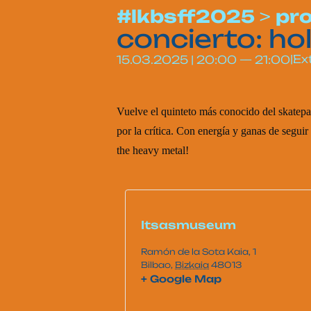
#lkbsff2025
>
pr
concierto: ho
|
Ex
15.03.2025
|
20:00
—
21:00
Vuelve el quinteto más conocido del skatepa
por la crítica. Con energía y ganas de segu
the heavy metal!
Itsasmuseum
Ramón de la Sota Kaia, 1
Bilbao
,
Bizkaia
48013
+ Google Map