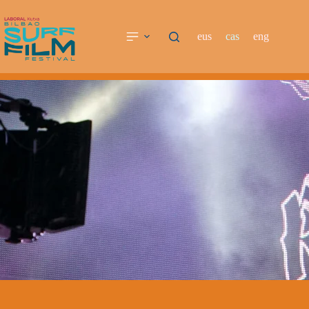
eus
cas
eng