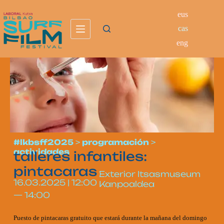
eus
cas
eng
#lkbsff2025
>
programación
>
actividades
talleres infantiles:
pintacaras
Exterior Itsasmuseum
16.03.2025
|
12:00
Kanpoaldea
—
14:00
Puesto de pintacaras gratuito que estará durante la mañana del domingo