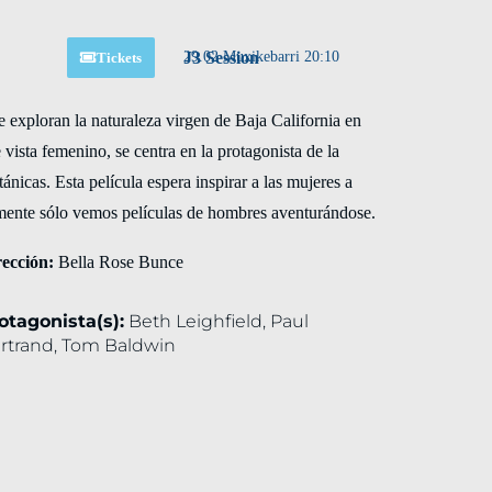
J3 Session
29.02 Muxikebarri 20:10
Tickets
exploran la naturaleza virgen de Baja California en
vista femenino, se centra en la protagonista de la
ánicas. Esta película espera inspirar a las mujeres a
almente sólo vemos películas de hombres aventurándose.
rección:
Bella Rose Bunce
otagonista(s):
Beth Leighfield, Paul
rtrand, Tom Baldwin