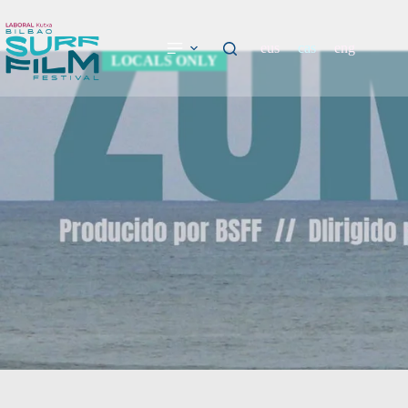
eus
cas
eng
LOCALS ONLY