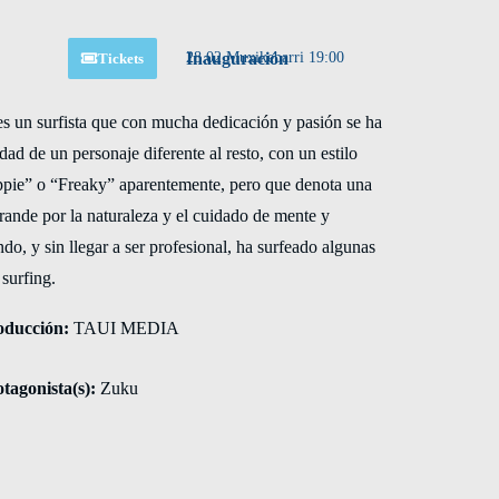
Inauguración
28.02 Muxikebarri 19:00
Tickets
 un surfista que con mucha dedicación y pasión se ha
ad de un personaje diferente al resto, con un estilo
ppie” o “Freaky” aparentemente, pero que denota una
ande por la naturaleza y el cuidado de mente y
do, y sin llegar a ser profesional, ha surfeado algunas
 surfing.
oducción:
TAUI MEDIA
tagonista(s):
Zuku