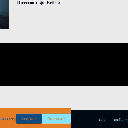
Dirección:
Igor Bellido
Aceptar
Rechazar
uestra web
ods
huella c