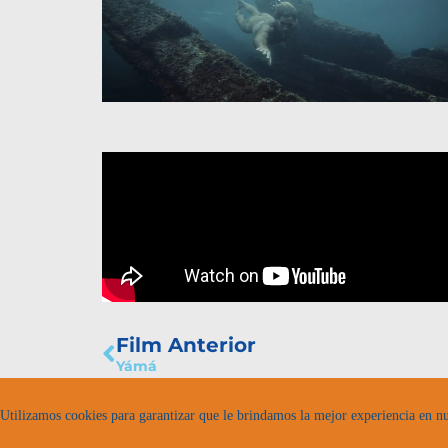
Film Anterior
Yámá
Utilizamos cookies para garantizar que le brindamos la mejor experiencia en n
egokia © 2026
privacidad
bases
protocolo v.g.