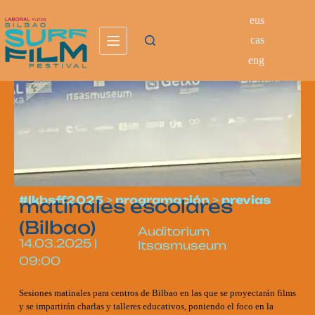
eus
cas
eng
#lkbsff2025
>
programación
>
previas
matinales escolares
(Bilbao)
Auditorium
14.03.2025
|
Itsasmuseum
09:00
Sesiones matinales para centros de Bilbao en las que se proyectarán films
y se impartirán charlas y talleres educativos, poniendo el foco en la